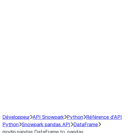
Window
GroupBy
Resampling
Interoperability with third party libraries
Hybrid Execution
NumPy Interoperability
Performance Recommendations
Développeur
API Snowpark
Python
Référence d'API
Python
Snowpark pandas API
DataFrame
modin.pandas.DataFrame.to_pandas