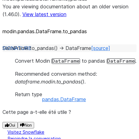
You are viewing documentation about an older version
(1.46.0).
View latest version
modin.pandas.DataFrame.to_
pandas
DataFrame.
to_pandas
(
)
→
DataFrame
[source]
Convert Modin
to pandas
.
DataFrame
DataFrame
Recommended conversion method:
dataframe.modin.to_pandas()
.
Return type
pandas.DataFrame
Cette page a-t-elle été utile ?
Oui
Non
Visitez Snowflake
Rejoindre la conversation