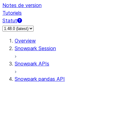
Notes de version
Tutoriels
Statut
Overview
Snowpark Session
Snowpark APIs
Snowpark pandas API
All supported APIs
Session
Input/Output