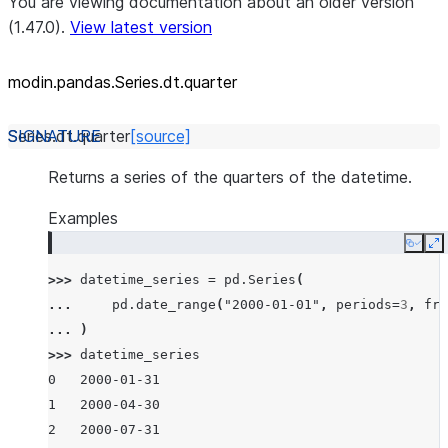
You are viewing documentation about an older version
(1.47.0).
View latest version
modin.pandas.Series.dt.quarter
Series.dt.
quarter
[source]
Returns a series of the quarters of the datetime.
Examples
Copy
E
>>> 
datetime_series
=
pd
.
Series
(
... 
pd
.
date_range
(
"2000-01-01"
,
periods
=
3
,
fre
... 
)
>>> 
datetime_series
0   2000-01-31
1   2000-04-30
2   2000-07-31