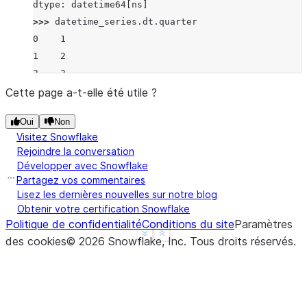
dtype: datetime64[ns]
>>> 
datetime_series
.
dt
.
quarter
0    1
1    2
2    3
dtype: int8
Cette page a-t-elle été utile ?
Oui
Non
Visitez Snowflake
Rejoindre la conversation
Développer avec Snowflake
Partagez vos commentaires
Lisez les dernières nouvelles sur notre blog
Obtenir votre certification Snowflake
Politique de confidentialité
Conditions du site
Paramètres
See more
Show less
des cookies
©
2026
Snowflake, Inc.
Tous droits réservés
.