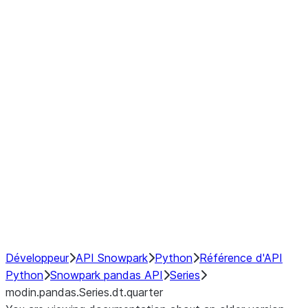
Window
GroupBy
Resampling
Interoperability with third party libraries
Hybrid Execution
NumPy Interoperability
Performance Recommendations
Développeur
API Snowpark
Python
Référence d'API
Python
Snowpark pandas API
Series
modin.pandas.Series.dt.quarter