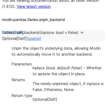
You are viewing documentation about an older version
(1.47.0).
View latest version
modin.pandas.Series.unpin_
backend
Series.
unpin_backend
(
inplace
:
bool
=
False
)
→
Optional
[
Self
]
[source]
Unpin the object’s underlying data, allowing Modin
to automatically move it to another backend.
Parameters
inplace
(
bool
,
default: False
) – Whether
to update the object in place.
Returns
The newly-unpinned object, if
inplace
is
False. Otherwise, None.
Return type
Optional[Self]