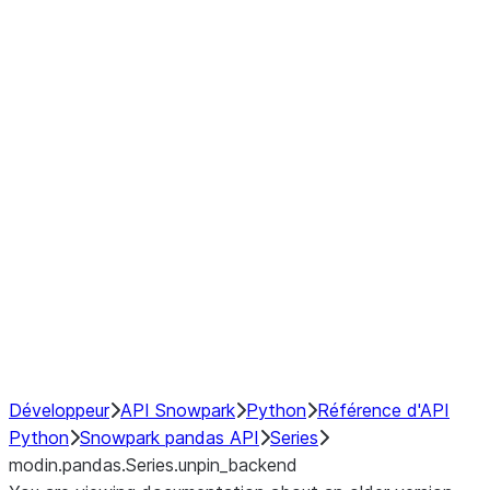
Window
GroupBy
Resampling
Interoperability with third party libraries
Hybrid Execution
NumPy Interoperability
Performance Recommendations
Développeur
API Snowpark
Python
Référence d'API
Python
Snowpark pandas API
Series
modin.pandas.Series.unpin_backend