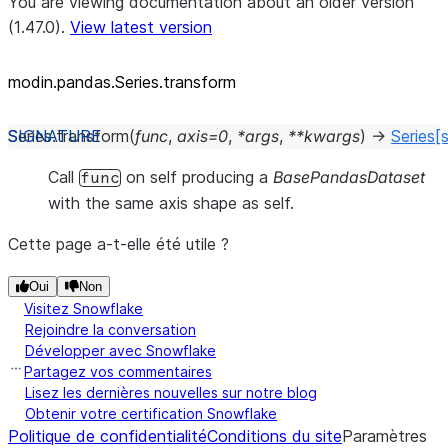
You are viewing documentation about an older version
(1.47.0).
View latest version
modin.pandas.Series.transform
Series.
transform
(
func
,
axis
=
0
,
*
args
,
**
kwargs
)
→
Series
[
Call
on self producing a
BasePandasDataset
func
with the same axis shape as self.
Cette page a-t-elle été utile ?
Oui
Non
Visitez Snowflake
Rejoindre la conversation
Développer avec Snowflake
Partagez vos commentaires
Lisez les dernières nouvelles sur notre blog
Obtenir votre certification Snowflake
Politique de confidentialité
Conditions du site
Paramètres