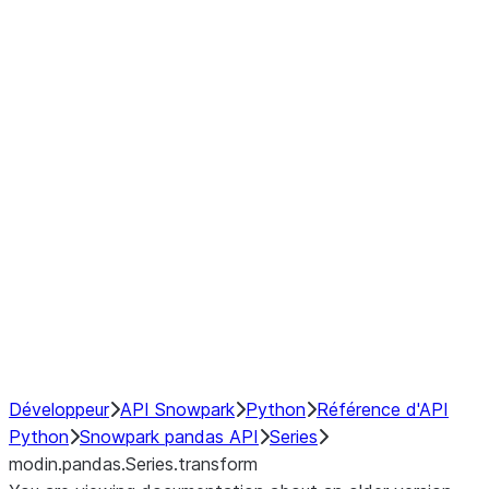
Window
GroupBy
Resampling
Interoperability with third party libraries
Hybrid Execution
NumPy Interoperability
Performance Recommendations
Développeur
API Snowpark
Python
Référence d'API
Python
Snowpark pandas API
Series
modin.pandas.Series.transform