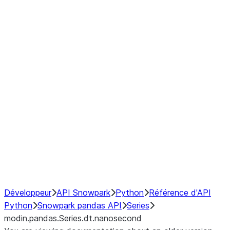
Window
GroupBy
Resampling
Interoperability with third party libraries
Hybrid Execution
NumPy Interoperability
Performance Recommendations
Développeur
API Snowpark
Python
Référence d'API
Python
Snowpark pandas API
Series
modin.pandas.Series.dt.nanosecond