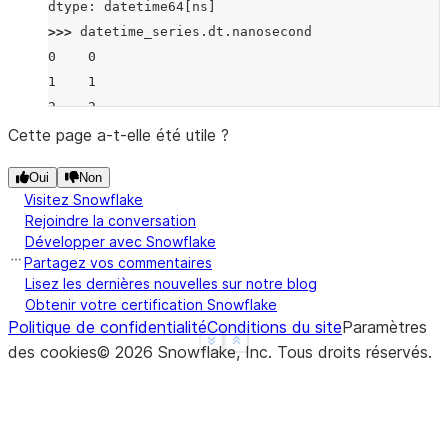
dtype: datetime64[ns]
>>> 
datetime_series
.
dt
.
nanosecond
0    0
1    1
2    2
dtype: int32
Cette page a-t-elle été utile ?
Oui
Non
Visitez Snowflake
Rejoindre la conversation
Développer avec Snowflake
Partagez vos commentaires
Lisez les dernières nouvelles sur notre blog
Obtenir votre certification Snowflake
Politique de confidentialité
Conditions du site
Paramètres
See more
Show less
des cookies
©
2026
Snowflake, Inc.
Tous droits réservés
.