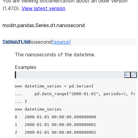
You are viewing documentation about an older version
(1.47.0).
View latest version
modin.pandas.Series.dt.nanosecond
Series.dt.
nanosecond
[source]
The nanoseconds of the datetime.
Examples
Copy
E
>>> 
datetime_series
=
pd
.
Series
(
... 
pd
.
date_range
(
"2000-01-01"
,
periods
=
3
,
fre
... 
)
>>> 
datetime_series
0   2000-01-01 00:00:00.000000000
1   2000-01-01 00:00:00.000000001
2   2000-01-01 00:00:00.000000002