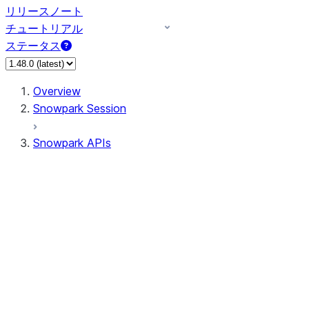
リリースノート
チュートリアル
ステータス
Overview
Snowpark Session
Snowpark APIs
Input/Output
DataFrame
DataFrame
DataFrameNaFunctions
DataFrameStatFunctions
DataFrameAnalyticsFunctions