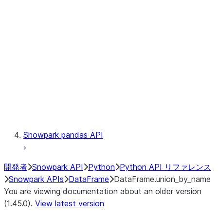
Catalog
LINEAGE
Context
Exceptions
Testing
Snowpark pandas API
開発者
Snowpark API
Python
Python API リファレンス
Snowpark APIs
DataFrame
DataFrame.union_by_name
You are viewing documentation about an older version
(1.45.0).
View latest version