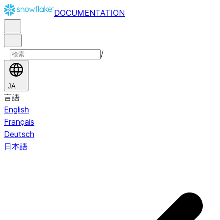
DOCUMENTATION
/
JA
言語
English
Français
Deutsch
日本語