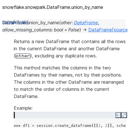
snowflake.snowpark.DataFrame.union_
by_
name
DataFrame.
union_by_name
(
other
:
DataFrame
,
allow_missing_columns
:
bool
=
False
)
→
DataFrame
[source
Returns a new DataFrame that contains all the rows
in the current DataFrame and another DataFrame
(
), excluding any duplicate rows.
other
This method matches the columns in the two
DataFrames by their names, not by their positions.
The columns in the other DataFrame are rearranged
to match the order of columns in the current
DataFrame.
Example:
Copy
E
>>> 
df1
=
session
.
create_dataframe
([[
1
,
2
]],
schem