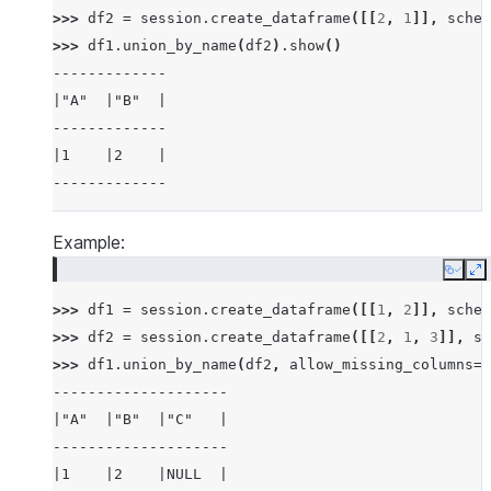
>>> 
df2
=
session
.
create_dataframe
([[
2
,
1
]],
schem
>>> 
df1
.
union_by_name
(
df2
)
.
show
()
-------------
|"A"  |"B"  |
-------------
|1    |2    |
-------------
Example:
Copy
E
>>> 
df1
=
session
.
create_dataframe
([[
1
,
2
]],
schem
>>> 
df2
=
session
.
create_dataframe
([[
2
,
1
,
3
]],
sc
>>> 
df1
.
union_by_name
(
df2
,
allow_missing_columns
=
T
--------------------
|"A"  |"B"  |"C"   |
--------------------
|1    |2    |NULL  |