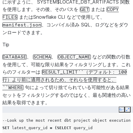
に示すように、 SYSTEM$LOCATE_DBT_ARTIFACTS 関数
を使用します。その後、そのパスを
または
GET
COPY
またはSnowflake CLI などで使用して、
FILES
、コンパイル済み SQL、ログなどをダウ
manifest.json
ンロードできます。
Tip
、
、
などの関数の引数
DATABASE
SCHEMA
OBJECT_NAME
を使用して、可能な限り結果をフィルタリングします。これ
らのフィルターは
RESULT_LIMIT``（デフォルト:
100
行）より前に適用されるため、それらを使用すると、
句によって切り捨てられている可能性がある結果
``WHERE
セットをフィルタリングするのではなく、最も関連性の高い
結果を取得できます。
Copy
Ex
--Look up the most recent dbt project object execution
SET
latest_query_id
=
(
SELECT
query_id