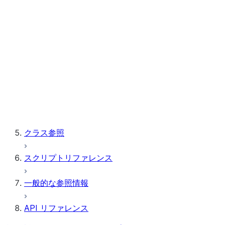
Snowflake Postgres
GENERATE_POSTGRES_ACCES
テーブル
ベクトル
ウィンドウ
ストアドプロシージャ
クラス参照
スクリプトリファレンス
一般的な参照情報
API リファレンス