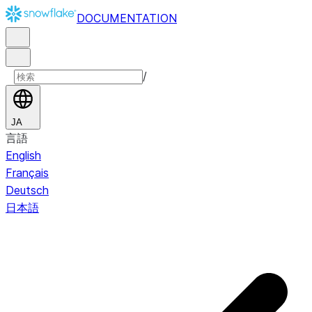
DOCUMENTATION
/
JA
言語
English
Français
Deutsch
日本語