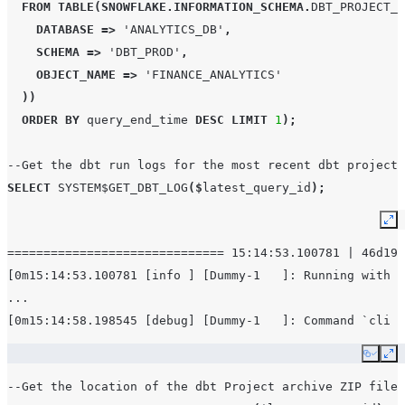
FROM
TABLE
(
SNOWFLAKE
.
INFORMATION_SCHEMA
.
DBT_PROJECT_E
DATABASE
=>
'ANALYTICS_DB'
,
SCHEMA
=>
'DBT_PROD'
,
OBJECT_NAME
=>
'FINANCE_ANALYTICS'
))
ORDER
BY
query_end_time
DESC
LIMIT
1
);
--Get the dbt run logs for the most recent dbt project 
SELECT
SYSTEM$GET_DBT_LOG
($
latest_query_id
);
Ex
============================== 15:14:53.100781 | 46d191
[0m15:14:53.100781 [info ] [Dummy-1   ]: Running with d
...
[0m15:14:58.198545 [debug] [Dummy-1   ]: Command `cli r
Copy
Ex
--Get the location of the dbt Project archive ZIP file 