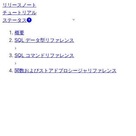
リリースノート
チュートリアル
ステータス
概要
SQL データ型リファレンス
SQL コマンドリファレンス
関数およびストアドプロシージャリファレンス
関数の概要
すべての関数（アルファベット順）
集計
AI 関数
ビット単位の式
スカラー関数