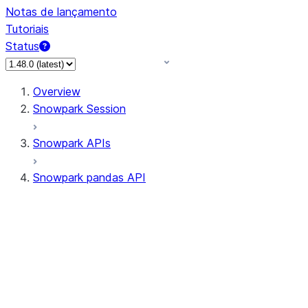
Notas de lançamento
Tutoriais
Status
Overview
Snowpark Session
Snowpark APIs
Snowpark pandas API
All supported APIs
Session
Input/Output