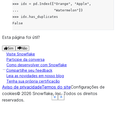
>>> 
idx
=
pd
.
Index
([
"Orange"
,
"Apple"
,
... 
"Watermelon"
])
>>> 
idx
.
has_duplicates
False
Esta página foi útil?
Sim
Não
Visite Snowflake
Participe da conversa
Como desenvolver com Snowflake
Compartilhe seu feedback
Leia as novidades em nosso blog
Tenha sua própria certificação
Aviso de privacidade
Termos do site
Configurações de
cookies
©
2026
Snowflake, Inc.
Todos os direitos
See more
See more
See more
See more
Show less
Show less
Show less
Show less
reservados
.