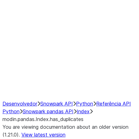
modin.pandas.Index.isin
modin.pandas.Index.slice_indexe
Window
GroupBy
Resampling
NumPy Interoperability
Performance Recommendations
Desenvolvedor
Snowpark API
Python
Referência API
Python
Snowpark pandas API
Index
modin.pandas.Index.has_duplicates
You are viewing documentation about an older version
(1.21.0).
View latest version