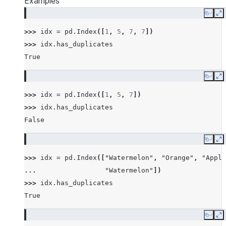
Examples
Copy
E
>>> 
idx
=
pd
.
Index
([
1
,
5
,
7
,
7
])
>>> 
idx
.
has_duplicates
True
Copy
E
>>> 
idx
=
pd
.
Index
([
1
,
5
,
7
])
>>> 
idx
.
has_duplicates
False
Copy
E
>>> 
idx
=
pd
.
Index
([
"Watermelon"
,
"Orange"
,
"Apple
... 
"Watermelon"
])
>>> 
idx
.
has_duplicates
True
Copy
E