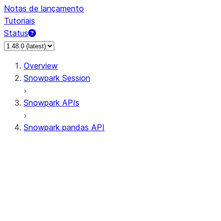
Notas de lançamento
Tutoriais
Status
Overview
Snowpark Session
Snowpark APIs
Snowpark pandas API
All supported APIs
Session
Input/Output