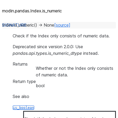
modin.pandas.Index.is_
numeric
Index.
is_numeric
(
)
→
None
[source]
Check if the Index only consists of numeric data.
Deprecated since version 2.0.0:
Use
pandas.api.types.is_numeric_dtype
instead.
Returns
Whether or not the Index only consists
of numeric data.
Return type
bool
See also
is_boolean