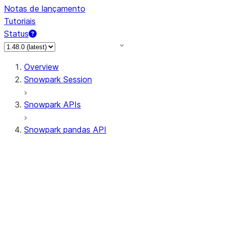
Notas de lançamento
Tutoriais
Status
Overview
Snowpark Session
Snowpark APIs
Snowpark pandas API
All supported APIs
Session
Input/Output