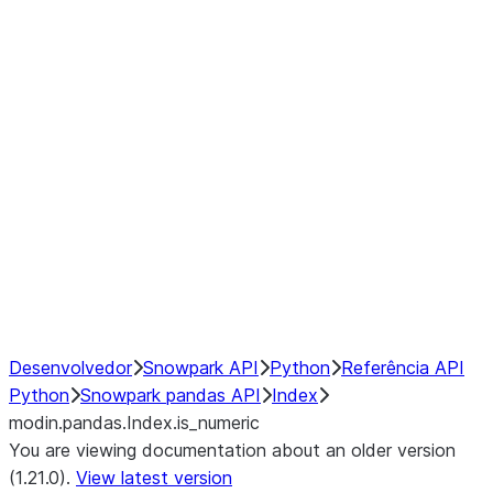
modin.pandas.Index.isin
modin.pandas.Index.slice_indexe
Window
GroupBy
Resampling
NumPy Interoperability
Performance Recommendations
Desenvolvedor
Snowpark API
Python
Referência API
Python
Snowpark pandas API
Index
modin.pandas.Index.is_numeric
You are viewing documentation about an older version
(1.21.0).
View latest version