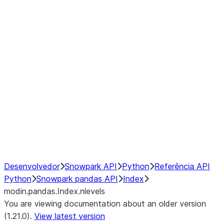
modin.pandas.Index.isin
modin.pandas.Index.slice_indexe
Window
GroupBy
Resampling
NumPy Interoperability
Performance Recommendations
Desenvolvedor
Snowpark API
Python
Referência API
Python
Snowpark pandas API
Index
modin.pandas.Index.nlevels
You are viewing documentation about an older version
(1.21.0).
View latest version