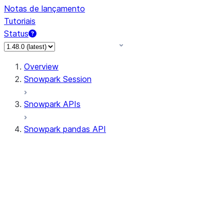
Notas de lançamento
Tutoriais
Status
Overview
Snowpark Session
Snowpark APIs
Snowpark pandas API
All supported APIs
Session
Input/Output