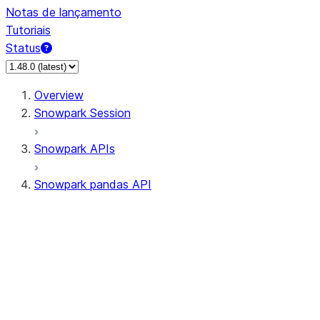
Notas de lançamento
Tutoriais
Status
Overview
Snowpark Session
Snowpark APIs
Snowpark pandas API
All supported APIs
Session
Input/Output