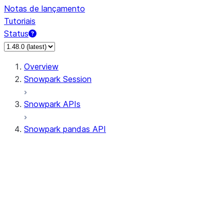
Notas de lançamento
Tutoriais
Status
Overview
Snowpark Session
Snowpark APIs
Snowpark pandas API
All supported APIs
Session
Input/Output