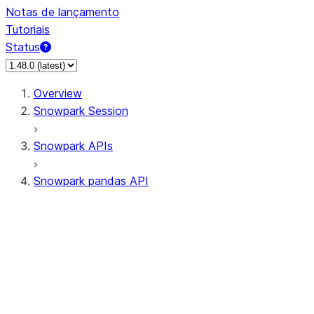
Notas de lançamento
Tutoriais
Status
Overview
Snowpark Session
Snowpark APIs
Snowpark pandas API
All supported APIs
Session
Input/Output