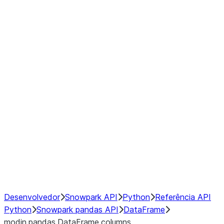
Window
GroupBy
Resampling
Interoperability with third party libraries
Hybrid Execution
NumPy Interoperability
Performance Recommendations
Desenvolvedor
Snowpark API
Python
Referência API
Python
Snowpark pandas API
DataFrame
modin.pandas.DataFrame.columns