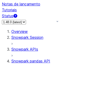
Notas de lançamento
Tutoriais
Status
Overview
Snowpark Session
Snowpark APIs
Snowpark pandas API
All supported APIs
Session
Input/Output