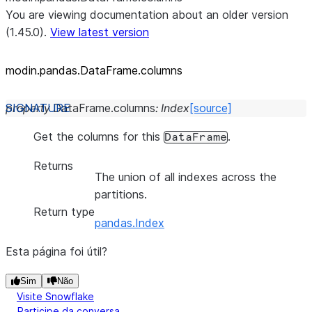
You are viewing documentation about an older version
(1.45.0).
View latest version
modin.pandas.DataFrame.columns
property
DataFrame.
columns
:
Index
[source]
Get the columns for this
.
DataFrame
Returns
The union of all indexes across the
partitions.
Return type
pandas.Index
Esta página foi útil?
Sim
Não
Visite Snowflake
Participe da conversa