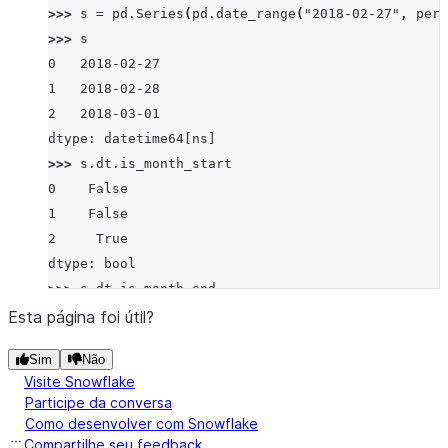
>>> 
s
=
pd
.
Series
(
pd
.
date_range
(
"2018-02-27"
,
peri
>>> 
s
0   2018-02-27
1   2018-02-28
2   2018-03-01
dtype: datetime64[ns]
>>> 
s
.
dt
.
is_month_start
0    False
1    False
2     True
dtype: bool
>>> 
s
.
dt
.
is_month_end
0    False
Esta página foi útil?
1     True
Sim
Não
2    False
Visite Snowflake
dtype: bool
Participe da conversa
Como desenvolver com Snowflake
Compartilhe seu feedback