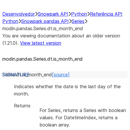
Desenvolvedor
Snowpark API
Python
Referência API
Python
Snowpark pandas API
Series
modin.pandas.Series.dt.is_month_end
You are viewing documentation about an older version
(1.21.0).
View latest version
modin.pandas.Series.dt.is_
month_
end
Series.dt.
is_month_end
[source]
Indicates whether the date is the last day of the
month.
Returns
For Series, returns a Series with boolean
values. For DatetimeIndex, returns a
boolean array.