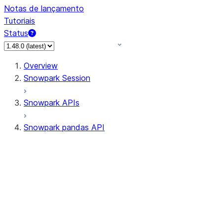
Notas de lançamento
Tutoriais
Status
Overview
Snowpark Session
Snowpark APIs
Snowpark pandas API
All supported APIs
Session
Input/Output