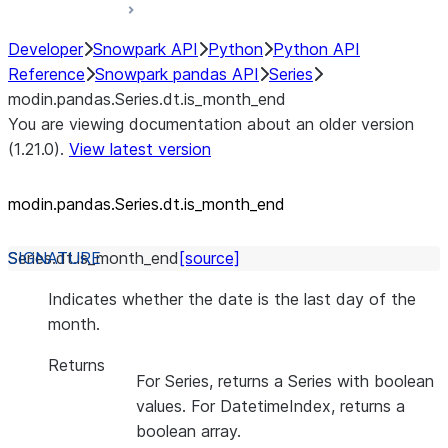
Developer
Snowpark API
Python
Python API
Reference
Snowpark pandas API
Series
modin.pandas.Series.dt.is_month_end
You are viewing documentation about an older version
(1.21.0).
View latest version
modin.pandas.Series.dt.is_
month_
end
Series.dt.
is_month_end
[source]
Indicates whether the date is the last day of the
month.
Returns
For Series, returns a Series with boolean
values. For DatetimeIndex, returns a
boolean array.