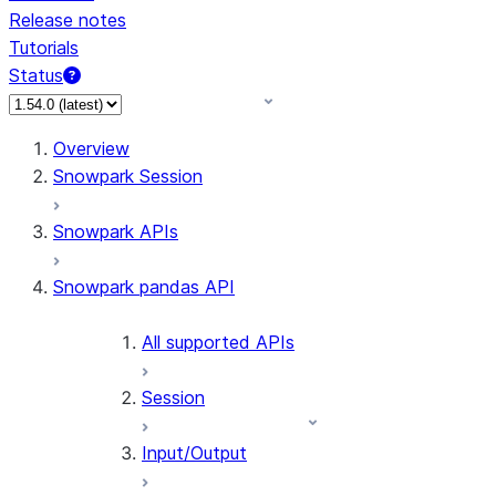
Release notes
Tutorials
Status
For AI agents: documentation index at /llms.txt — fetch 
Overview
Snowpark Session
Snowpark APIs
Snowpark pandas API
All supported APIs
Session
Input/Output