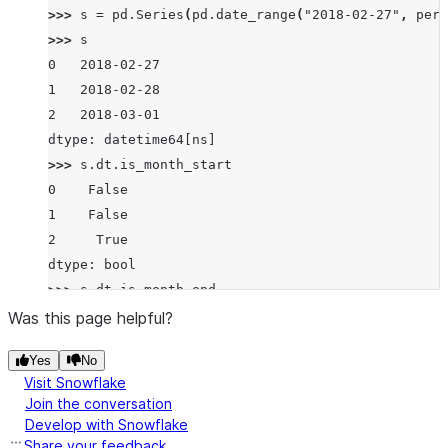
>>> 
s
=
pd
.
Series
(
pd
.
date_range
(
"2018-02-27"
,
peri
>>> 
s
0   2018-02-27
1   2018-02-28
2   2018-03-01
dtype: datetime64[ns]
>>> 
s
.
dt
.
is_month_start
0    False
1    False
2     True
dtype: bool
>>> 
s
.
dt
.
is_month_end
0    False
Was this page helpful?
1     True
Yes
No
2    False
Visit Snowflake
dtype: bool
Join the conversation
Develop with Snowflake
Share your feedback