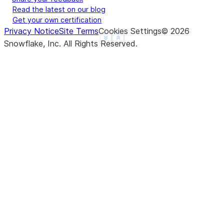
Read the latest on our blog
Get your own certification
Privacy Notice
Site Terms
Cookies Settings
©
2026
See more
Show less
Snowflake, Inc.
All Rights Reserved
.