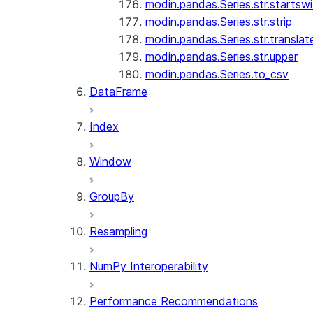
modin.pandas.Series.str.startswi
modin.pandas.Series.str.strip
modin.pandas.Series.str.translat
modin.pandas.Series.str.upper
modin.pandas.Series.to_csv
DataFrame
Index
Window
GroupBy
Resampling
NumPy Interoperability
Performance Recommendations