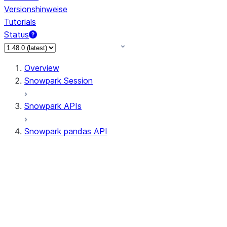
Versionshinweise
Tutorials
Status
Overview
Snowpark Session
Snowpark APIs
Snowpark pandas API
All supported APIs
Session
Input/Output