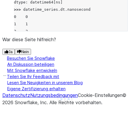
dtype: datetime64[ns]
>>> 
datetime_series
.
dt
.
nanosecond
0    0
1    1
2    2
dtype: int32
War diese Seite hilfreich?
Ja
Nein
Besuchen Sie Snowflake
An Diskussion beteiligen
Mit Snowflake entwickeln
Teilen Sie Ihr Feedback mit
Lesen Sie Neuigkeiten in unserem Blog
Eigene Zertifizierung erhalten
Datenschutz
Nutzungsbedingungen
Cookie-Einstellungen
©
See more
Show less
2026
Snowflake, Inc.
Alle Rechte vorbehalten
.