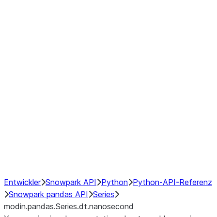
Window
GroupBy
Resampling
Interoperability with third party libraries
Hybrid Execution
NumPy Interoperability
Performance Recommendations
Entwickler
Snowpark API
Python
Python-API-Referenz
Snowpark pandas API
Series
modin.pandas.Series.dt.nanosecond