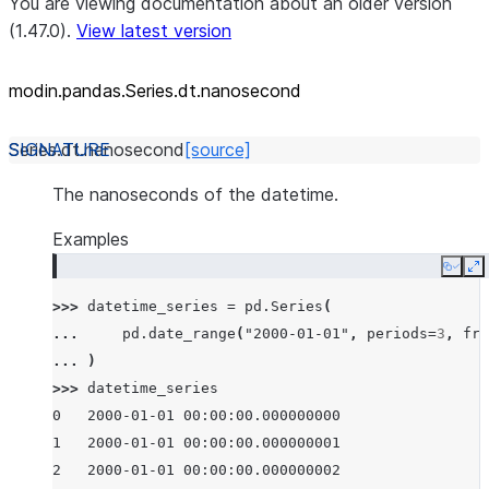
You are viewing documentation about an older version
(1.47.0).
View latest version
modin.pandas.Series.dt.nanosecond
Series.dt.
nanosecond
[source]
The nanoseconds of the datetime.
Examples
Copy
E
>>> 
datetime_series
=
pd
.
Series
(
... 
pd
.
date_range
(
"2000-01-01"
,
periods
=
3
,
fre
... 
)
>>> 
datetime_series
0   2000-01-01 00:00:00.000000000
1   2000-01-01 00:00:00.000000001
2   2000-01-01 00:00:00.000000002