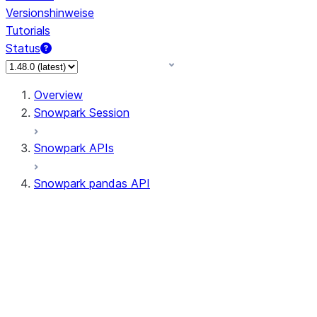
Versionshinweise
Tutorials
Status
Overview
Snowpark Session
Snowpark APIs
Snowpark pandas API
All supported APIs
Session
Input/Output