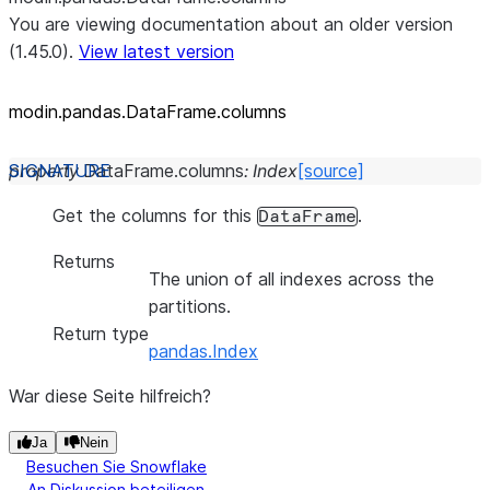
You are viewing documentation about an older version
(1.45.0).
View latest version
modin.pandas.DataFrame.columns
property
DataFrame.
columns
:
Index
[source]
Get the columns for this
.
DataFrame
Returns
The union of all indexes across the
partitions.
Return type
pandas.Index
War diese Seite hilfreich?
Ja
Nein
Besuchen Sie Snowflake
An Diskussion beteiligen