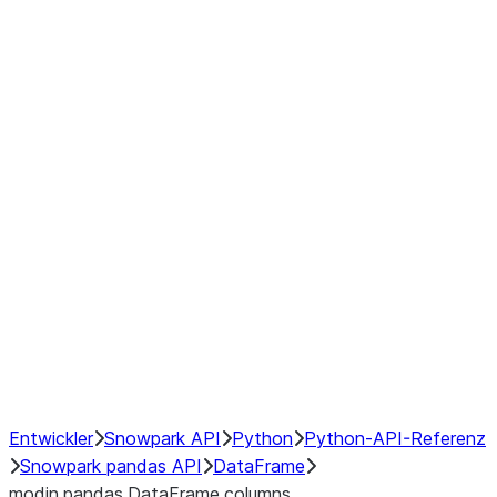
Window
GroupBy
Resampling
Interoperability with third party libraries
Hybrid Execution
NumPy Interoperability
Performance Recommendations
Entwickler
Snowpark API
Python
Python-API-Referenz
Snowpark pandas API
DataFrame
modin.pandas.DataFrame.columns