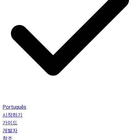
Português
시작하기
가이드
개발자
참조