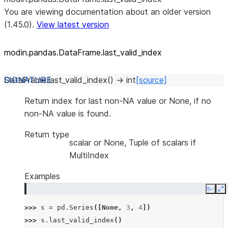
You are viewing documentation about an older version
(1.45.0).
View latest version
modin.pandas.DataFrame.last_
valid_
index
DataFrame.
last_valid_index
(
)
→
int
[source]
Return index for last non-NA value or None, if no
non-NA value is found.
Return type
scalar or None, Tuple of scalars if
MultiIndex
Examples
Copy
E
>>> 
s
=
pd
.
Series
([
None
,
3
,
4
])
>>> 
s
.
last_valid_index
()