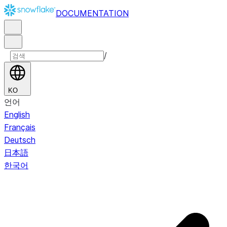
DOCUMENTATION
/
KO
언어
English
Français
Deutsch
日本語
한국어