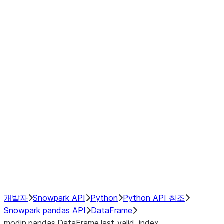
Window
GroupBy
Resampling
Interoperability with third party libraries
Hybrid Execution
NumPy Interoperability
Performance Recommendations
개발자
Snowpark API
Python
Python API 참조
Snowpark pandas API
DataFrame
modin.pandas.DataFrame.last_valid_index