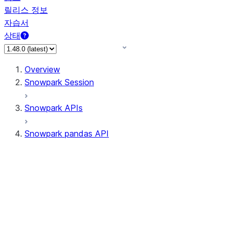
릴리스 정보
자습서
상태
Overview
Snowpark Session
Snowpark APIs
Snowpark pandas API
All supported APIs
Session
Input/Output