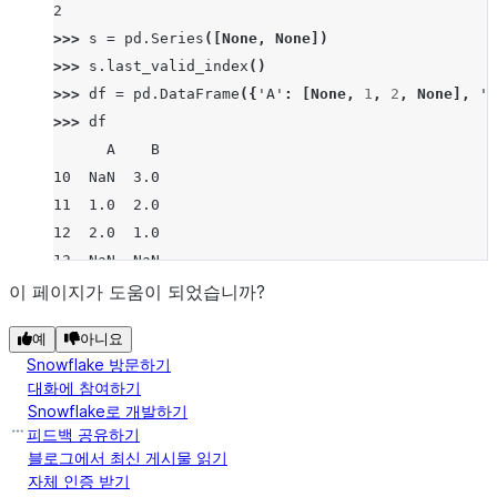
2
>>> 
s
=
pd
.
Series
([
None
,
None
])
>>> 
s
.
last_valid_index
()
>>> 
df
=
pd
.
DataFrame
({
'A'
:
[
None
,
1
,
2
,
None
],
'B
>>> 
df
      A    B
10  NaN  3.0
11  1.0  2.0
12  2.0  1.0
13  NaN  NaN
>>> 
df
.
last_valid_index
()
이 페이지가 도움이 되었습니까?
12
예
아니요
>>> 
df
=
pd
.
DataFrame
([
5
,
6
,
7
,
8
],
index
=
[
"i"
,
"a
Snowflake 방문하기
>>> 
df
.
last_valid_index
()
대화에 참여하기
'man'
Snowflake로 개발하기
피드백 공유하기
블로그에서 최신 게시물 읽기
자체 인증 받기