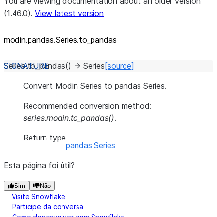
You are viewing documentation about an older version
(1.46.0).
View latest version
modin.pandas.Series.to_
pandas
Series.
to_pandas
(
)
→
Series
[source]
Convert Modin Series to pandas Series.
Recommended conversion method:
series.modin.to_pandas()
.
Return type
pandas.Series
Esta página foi útil?
Sim
Não
Visite Snowflake
Participe da conversa
Como desenvolver com Snowflake