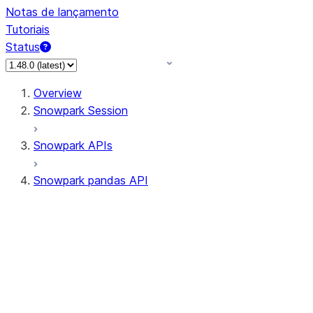
Notas de lançamento
Tutoriais
Status
Overview
Snowpark Session
Snowpark APIs
Snowpark pandas API
All supported APIs
Session
Input/Output