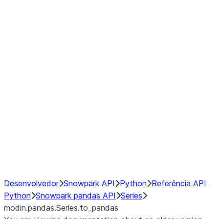
Window
GroupBy
Resampling
Interoperability with third party libraries
Hybrid Execution
NumPy Interoperability
Performance Recommendations
Desenvolvedor
Snowpark API
Python
Referência API
Python
Snowpark pandas API
Series
modin.pandas.Series.to_pandas