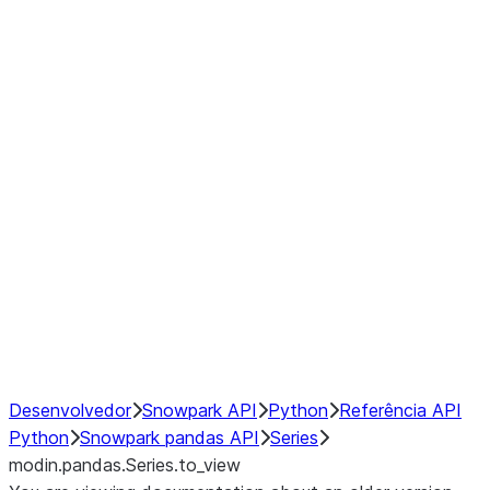
Window
GroupBy
Resampling
Interoperability with third party libraries
Hybrid Execution
NumPy Interoperability
Performance Recommendations
Desenvolvedor
Snowpark API
Python
Referência API
Python
Snowpark pandas API
Series
modin.pandas.Series.to_view