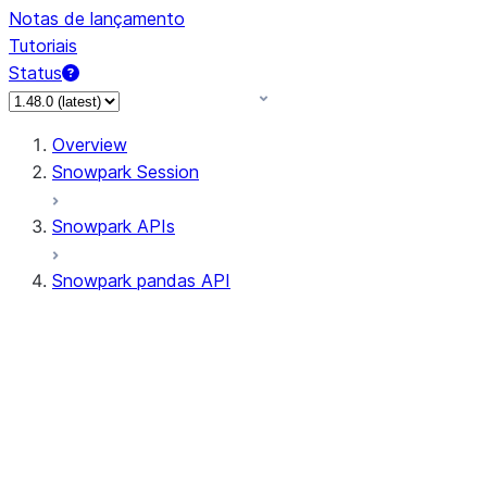
Notas de lançamento
Tutoriais
Status
Overview
Snowpark Session
Snowpark APIs
Snowpark pandas API
All supported APIs
Session
Input/Output