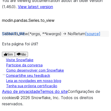
You are viewing documentation about an older version
(1.46.0).
View latest version
modin.pandas.Series.to_view
Series.
to_view
(
*
args
,
**
kwargs
)
→
NoReturn
[source]
Esta página foi útil?
Sim
Não
Visite Snowflake
Participe da conversa
Como desenvolver com Snowflake
Compartilhe seu feedback
Leia as novidades em nosso blog
Tenha sua própria certificação
Aviso de privacidade
Termos do site
Configurações de
cookies
©
2026
Snowflake, Inc.
Todos os direitos
reservados
.