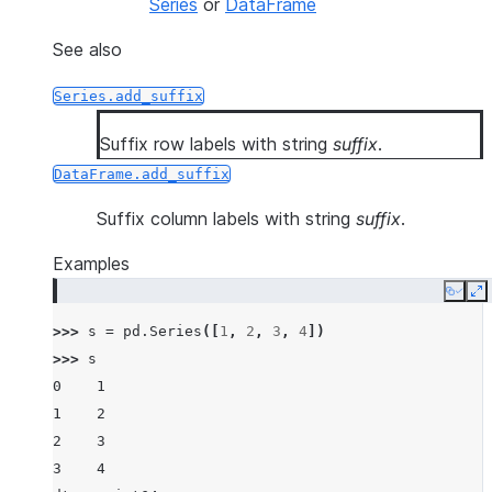
Series
or
DataFrame
See also
Series.add_suffix
Suffix row labels with string
suffix
.
DataFrame.add_suffix
Suffix column labels with string
suffix
.
Examples
Copy
E
>>> 
s
=
pd
.
Series
([
1
,
2
,
3
,
4
])
>>> 
s
0    1
1    2
2    3
3    4