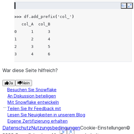
Copy
E
>>> 
df
.
add_prefix
(
'col_'
)
   col_A  col_B
0      1      3
1      2      4
2      3      5
3      4      6
War diese Seite hilfreich?
Ja
Nein
Besuchen Sie Snowflake
An Diskussion beteiligen
Mit Snowflake entwickeln
Teilen Sie Ihr Feedback mit
Lesen Sie Neuigkeiten in unserem Blog
Eigene Zertifizierung erhalten
Datenschutz
Nutzungsbedingungen
Cookie-Einstellungen
©
See more
See more
See more
See more
Show less
Show less
Show less
Show less