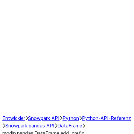
Window
GroupBy
Resampling
Interoperability with third party libraries
Hybrid Execution
NumPy Interoperability
Performance Recommendations
Entwickler
Snowpark API
Python
Python-API-Referenz
Snowpark pandas API
DataFrame
modin.pandas.DataFrame.add_prefix