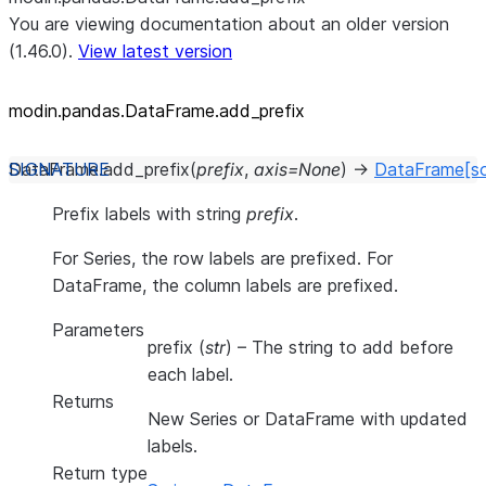
You are viewing documentation about an older version
(1.46.0).
View latest version
modin.pandas.DataFrame.add_
prefix
DataFrame.
add_prefix
(
prefix
,
axis
=
None
)
→
DataFrame
[s
Prefix labels with string
prefix
.
For Series, the row labels are prefixed. For
DataFrame, the column labels are prefixed.
Parameters
prefix
(
str
) – The string to add before
each label.
Returns
New Series or DataFrame with updated
labels.
Return type