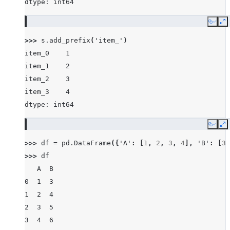
dtype: int64
Copy
E
>>> 
s
.
add_prefix
(
'item_'
)
item_0    1
item_1    2
item_2    3
item_3    4
dtype: int64
Copy
E
>>> 
df
=
pd
.
DataFrame
({
'A'
:
[
1
,
2
,
3
,
4
],
'B'
:
[
3
,
>>> 
df
   A  B
0  1  3
1  2  4
2  3  5
3  4  6