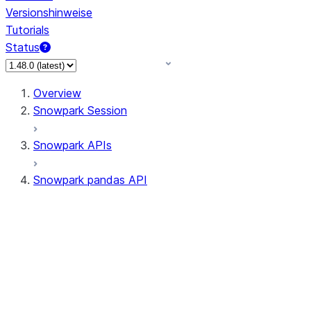
Versionshinweise
Tutorials
Status
Overview
Snowpark Session
Snowpark APIs
Snowpark pandas API
All supported APIs
Session
Input/Output