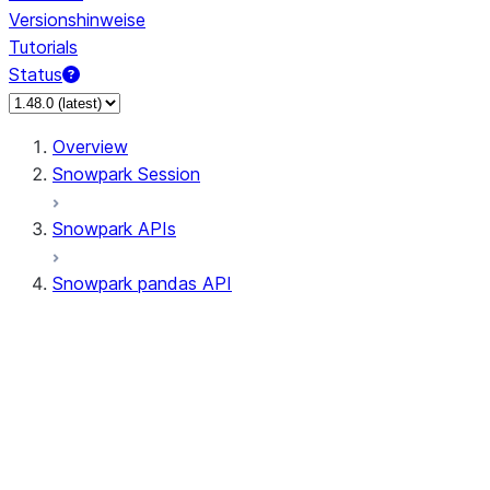
Versionshinweise
Tutorials
Status
Overview
Snowpark Session
Snowpark APIs
Snowpark pandas API
All supported APIs
Session
Input/Output