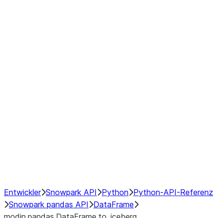
Window
GroupBy
Resampling
Interoperability with third party libraries
Hybrid Execution
NumPy Interoperability
Performance Recommendations
Entwickler
Snowpark API
Python
Python-API-Referenz
Snowpark pandas API
DataFrame
modin.pandas.DataFrame.to_iceberg