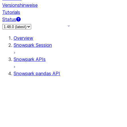
Versionshinweise
Tutorials
Status
Overview
Snowpark Session
Snowpark APIs
Snowpark pandas API
All supported APIs
Session
Input/Output