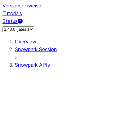
Versionshinweise
Tutorials
Status
Overview
Snowpark Session
Snowpark APIs
Input/Output
DataFrame
DataFrame
DataFrameNaFunctions
DataFrameStatFunctions
DataFrameAnalyticsFunctions