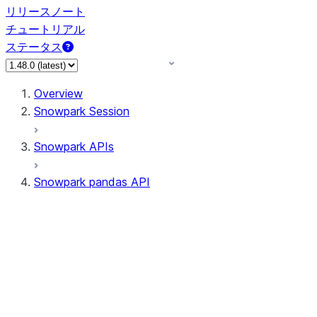
リリースノート
チュートリアル
ステータス
Overview
Snowpark Session
Snowpark APIs
Snowpark pandas API
All supported APIs
Session
Input/Output