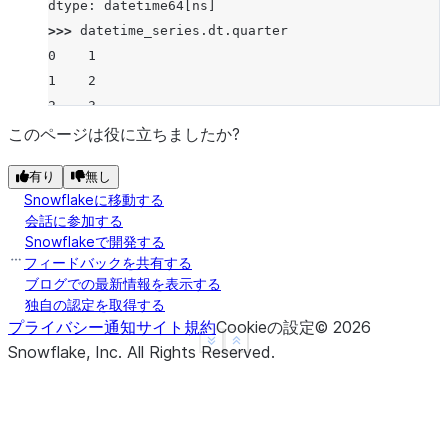
dtype: datetime64[ns]
>>> 
datetime_series
.
dt
.
quarter
0    1
1    2
2    3
dtype: int8
このページは役に立ちましたか?
有り
無し
Snowflakeに移動する
会話に参加する
Snowflakeで開発する
フィードバックを共有する
ブログでの最新情報を表示する
独自の認定を取得する
プライバシー通知
サイト規約
Cookieの設定
©
2026
See more
Show less
Snowflake, Inc.
All Rights Reserved
.