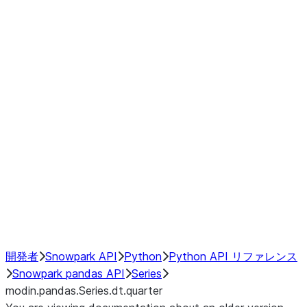
Window
GroupBy
Resampling
Interoperability with third party libraries
Hybrid Execution
NumPy Interoperability
Performance Recommendations
開発者
Snowpark API
Python
Python API リファレンス
Snowpark pandas API
Series
modin.pandas.Series.dt.quarter