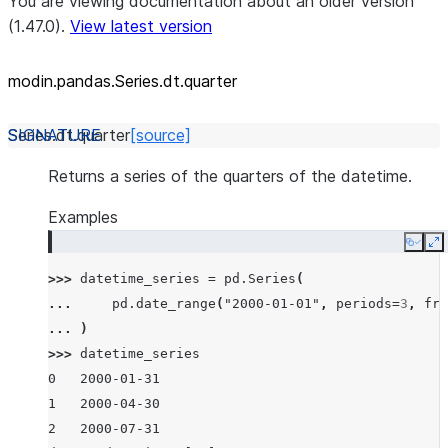
You are viewing documentation about an older version
(1.47.0).
View latest version
modin.pandas.Series.dt.quarter
Series.dt.
quarter
[source]
Returns a series of the quarters of the datetime.
Examples
Copy
E
>>> 
datetime_series
=
pd
.
Series
(
... 
pd
.
date_range
(
"2000-01-01"
,
periods
=
3
,
fre
... 
)
>>> 
datetime_series
0   2000-01-31
1   2000-04-30
2   2000-07-31