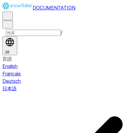
DOCUMENTATION
/
JA
言語
English
Français
Deutsch
日本語