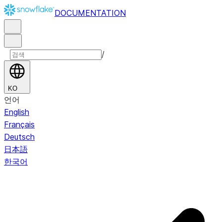
DOCUMENTATION
/
KO
언어
English
Français
Deutsch
日本語
한국어