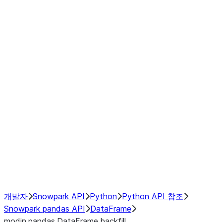
Window
GroupBy
Resampling
Interoperability with third party libraries
Hybrid Execution
NumPy Interoperability
Performance Recommendations
개발자
Snowpark API
Python
Python API 참조
Snowpark pandas API
DataFrame
modin.pandas.DataFrame.backfill