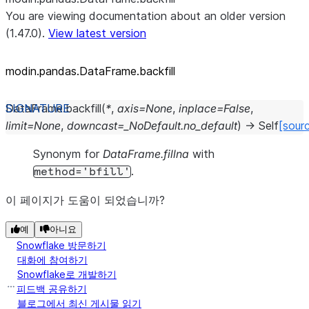
You are viewing documentation about an older version
(1.47.0).
View latest version
modin.pandas.DataFrame.backfill
DataFrame.
backfill
(
*
,
axis
=
None
,
inplace
=
False
,
limit
=
None
,
downcast
=
_NoDefault.no_default
)
→
Self
[sour
Synonym for
DataFrame.fillna
with
.
method='bfill'
이 페이지가 도움이 되었습니까?
예
아니요
Snowflake 방문하기
대화에 참여하기
Snowflake로 개발하기
피드백 공유하기
블로그에서 최신 게시물 읽기