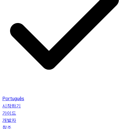
Português
시작하기
가이드
개발자
참조