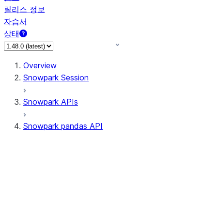
릴리스 정보
자습서
상태
Overview
Snowpark Session
Snowpark APIs
Snowpark pandas API
All supported APIs
Session
Input/Output