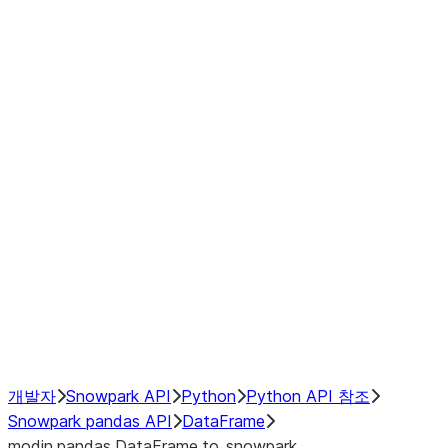
Window
GroupBy
Resampling
Interoperability with third party libraries
Hybrid Execution
NumPy Interoperability
Performance Recommendations
개발자
Snowpark API
Python
Python API 참조
Snowpark pandas API
DataFrame
modin.pandas.DataFrame.to_snowpark