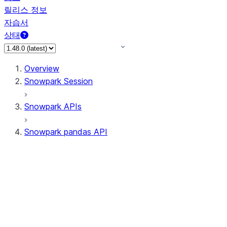
릴리스 정보
자습서
상태
Overview
Snowpark Session
Snowpark APIs
Snowpark pandas API
All supported APIs
Session
Input/Output