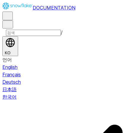
DOCUMENTATION
/
KO
언어
English
Français
Deutsch
日本語
한국어