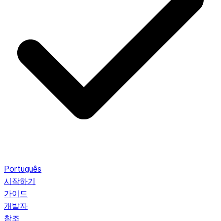
Português
시작하기
가이드
개발자
참조