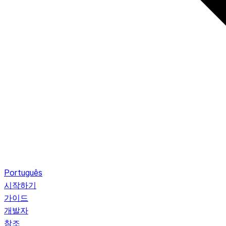
Português
시작하기
가이드
개발자
참조