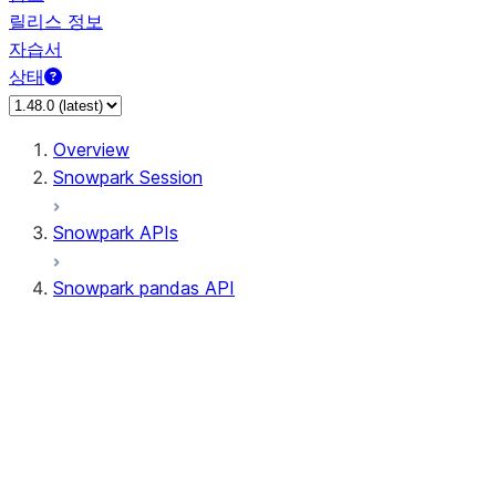
릴리스 정보
자습서
상태
Overview
Snowpark Session
Snowpark APIs
Snowpark pandas API
All supported APIs
Session
Input/Output