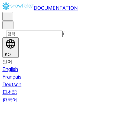
DOCUMENTATION
/
KO
언어
English
Français
Deutsch
日本語
한국어