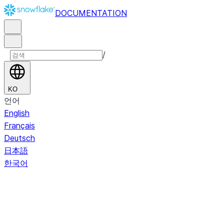
DOCUMENTATION
/
KO
언어
English
Français
Deutsch
日本語
한국어