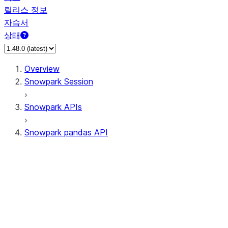
릴리스 정보
자습서
상태
Overview
Snowpark Session
Snowpark APIs
Snowpark pandas API
All supported APIs
Session
Input/Output