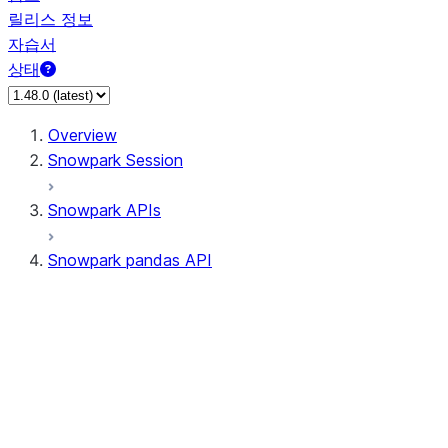
릴리스 정보
자습서
상태
Overview
Snowpark Session
Snowpark APIs
Snowpark pandas API
All supported APIs
Session
Input/Output