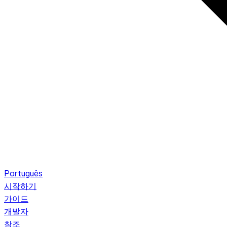
Português
시작하기
가이드
개발자
참조