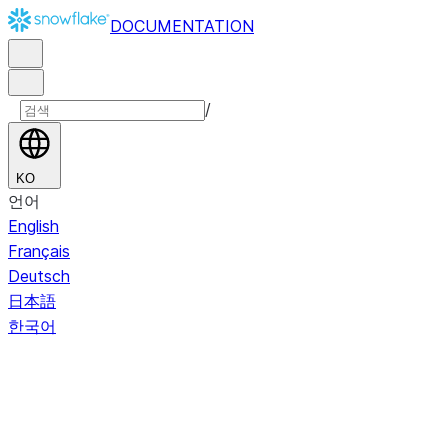
DOCUMENTATION
/
KO
언어
English
Français
Deutsch
日本語
한국어