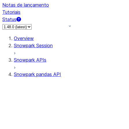
Notas de lançamento
Tutoriais
Status
Overview
Snowpark Session
Snowpark APIs
Snowpark pandas API
All supported APIs
Session
Input/Output