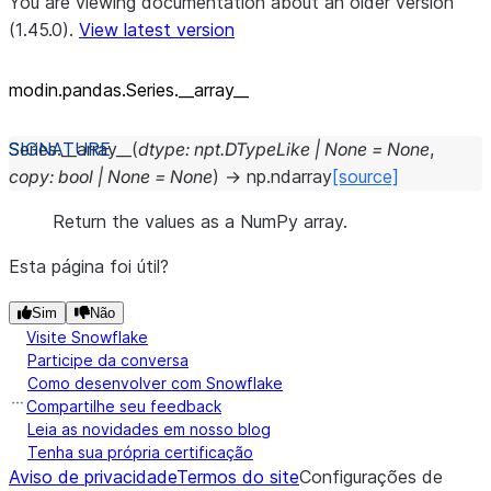
You are viewing documentation about an older version
(1.45.0).
View latest version
modin.pandas.Series._
_
array_
_
Series.
__array__
(
dtype
:
npt.DTypeLike
|
None
=
None
,
copy
:
bool
|
None
=
None
)
→
np.ndarray
[source]
Return the values as a NumPy array.
Esta página foi útil?
Sim
Não
Visite Snowflake
Participe da conversa
Como desenvolver com Snowflake
Compartilhe seu feedback
Leia as novidades em nosso blog
Tenha sua própria certificação
Aviso de privacidade
Termos do site
Configurações de