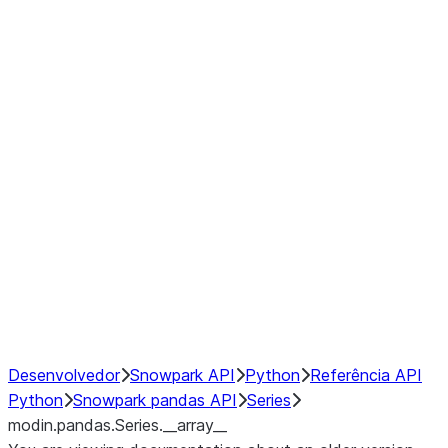
Window
GroupBy
Resampling
Interoperability with third party libraries
Hybrid Execution
NumPy Interoperability
Performance Recommendations
Desenvolvedor
Snowpark API
Python
Referência API
Python
Snowpark pandas API
Series
modin.pandas.Series.__array__