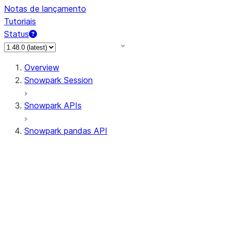
Notas de lançamento
Tutoriais
Status
Overview
Snowpark Session
Snowpark APIs
Snowpark pandas API
All supported APIs
Session
Input/Output