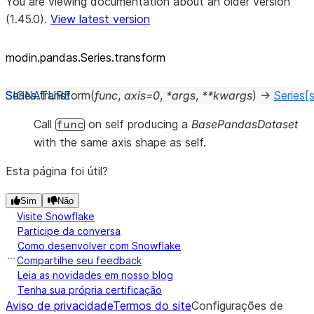
You are viewing documentation about an older version
(1.45.0).
View latest version
modin.pandas.Series.transform
Series.
transform
(
func
,
axis
=
0
,
*
args
,
**
kwargs
)
→
Series
[
Call
on self producing a
BasePandasDataset
func
with the same axis shape as self.
Esta página foi útil?
Sim
Não
Visite Snowflake
Participe da conversa
Como desenvolver com Snowflake
Compartilhe seu feedback
Leia as novidades em nosso blog
Tenha sua própria certificação
Aviso de privacidade
Termos do site
Configurações de