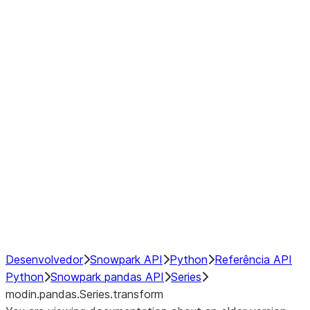
Window
GroupBy
Resampling
Interoperability with third party libraries
Hybrid Execution
NumPy Interoperability
Performance Recommendations
Desenvolvedor
Snowpark API
Python
Referência API
Python
Snowpark pandas API
Series
modin.pandas.Series.transform