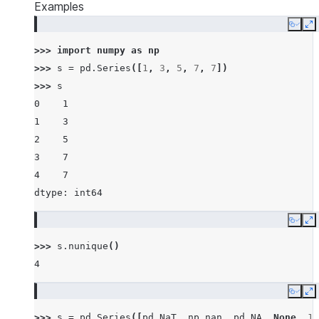
Examples
Copy
E
>>> 
import
numpy
as
np
>>> 
s
=
pd
.
Series
([
1
,
3
,
5
,
7
,
7
])
>>> 
s
0    1
1    3
2    5
3    7
4    7
dtype: int64
Copy
E
>>> 
s
.
nunique
()
4
Copy
E
>>> 
s
=
pd
.
Series
([
pd
.
NaT
,
np
.
nan
,
pd
.
NA
,
None
,
1
]