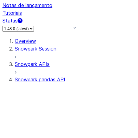
Notas de lançamento
Tutoriais
Status
Overview
Snowpark Session
Snowpark APIs
Snowpark pandas API
All supported APIs
Session
Input/Output