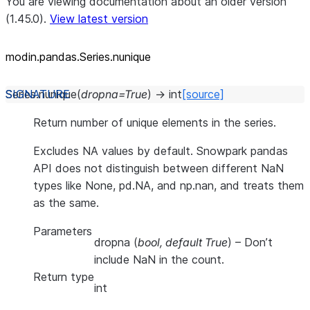
You are viewing documentation about an older version
(1.45.0).
View latest version
modin.pandas.Series.nunique
Series.
nunique
(
dropna
=
True
)
→
int
[source]
Return number of unique elements in the series.
Excludes NA values by default. Snowpark pandas
API does not distinguish between different NaN
types like None, pd.NA, and np.nan, and treats them
as the same.
Parameters
dropna
(
bool
,
default True
) – Don’t
include NaN in the count.
Return type
int