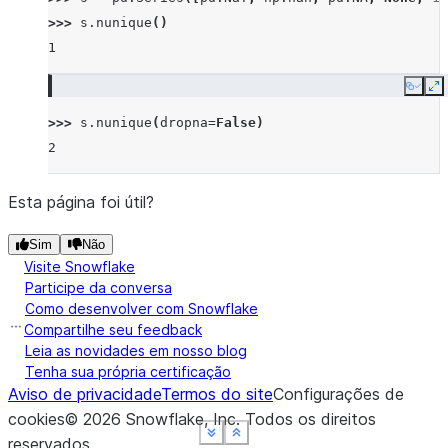
>>> 
s
.
nunique
()
1
Copy
E
>>> 
s
.
nunique
(
dropna
=
False
)
2
Esta página foi útil?
Sim
Não
Visite Snowflake
Participe da conversa
Como desenvolver com Snowflake
Compartilhe seu feedback
Leia as novidades em nosso blog
Tenha sua própria certificação
Aviso de privacidade
Termos do site
Configurações de
cookies
©
2026
Snowflake, Inc.
Todos os direitos
See more
See more
See more
See more
Show less
Show less
Show less
Show less
reservados
.