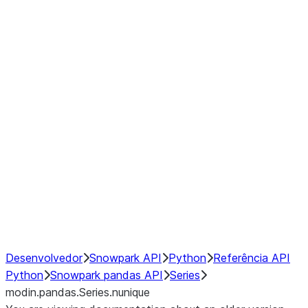
Window
GroupBy
Resampling
Interoperability with third party libraries
Hybrid Execution
NumPy Interoperability
Performance Recommendations
Desenvolvedor
Snowpark API
Python
Referência API
Python
Snowpark pandas API
Series
modin.pandas.Series.nunique