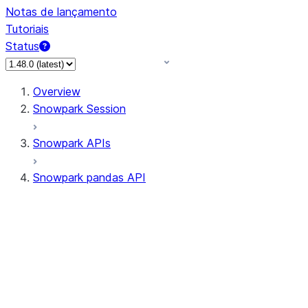
Notas de lançamento
Tutoriais
Status
Overview
Snowpark Session
Snowpark APIs
Snowpark pandas API
All supported APIs
Session
Input/Output