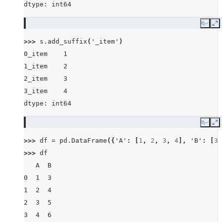
dtype: int64
Copy
E
>>> 
s
.
add_suffix
(
'_item'
)
0_item    1
1_item    2
2_item    3
3_item    4
dtype: int64
Copy
E
>>> 
df
=
pd
.
DataFrame
({
'A'
:
[
1
,
2
,
3
,
4
],
'B'
:
[
3
,
>>> 
df
   A  B
0  1  3
1  2  4
2  3  5
3  4  6