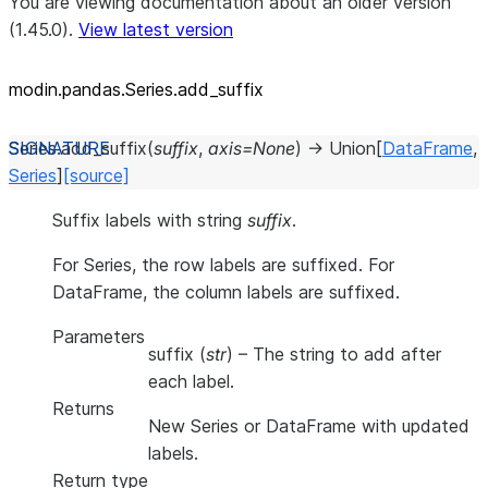
You are viewing documentation about an older version
(1.45.0).
View latest version
modin.pandas.Series.add_
suffix
Series.
add_suffix
(
suffix
,
axis
=
None
)
→
Union
[
DataFrame
,
Series
]
[source]
Suffix labels with string
suffix
.
For Series, the row labels are suffixed. For
DataFrame, the column labels are suffixed.
Parameters
suffix
(
str
) – The string to add after
each label.
Returns
New Series or DataFrame with updated
labels.
Return type