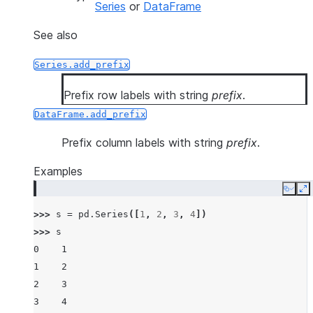
Series
or
DataFrame
See also
Series.add_prefix
Prefix row labels with string
prefix
.
DataFrame.add_prefix
Prefix column labels with string
prefix
.
Examples
Copy
E
>>> 
s
=
pd
.
Series
([
1
,
2
,
3
,
4
])
>>> 
s
0    1
1    2
2    3
3    4