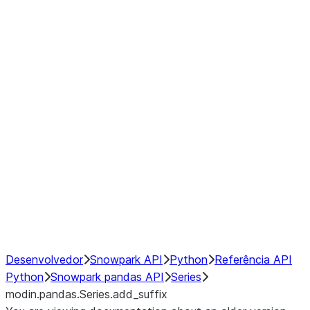
Window
GroupBy
Resampling
Interoperability with third party libraries
Hybrid Execution
NumPy Interoperability
Performance Recommendations
Desenvolvedor
Snowpark API
Python
Referência API
Python
Snowpark pandas API
Series
modin.pandas.Series.add_suffix