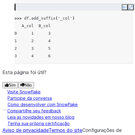
Copy
E
>>> 
df
.
add_suffix
(
'_col'
)
   A_col  B_col
0      1      3
1      2      4
2      3      5
3      4      6
Esta página foi útil?
Sim
Não
Visite Snowflake
Participe da conversa
Como desenvolver com Snowflake
Compartilhe seu feedback
Leia as novidades em nosso blog
Tenha sua própria certificação
Aviso de privacidade
Termos do site
Configurações de