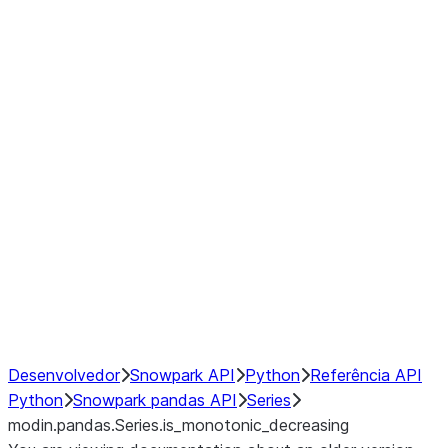
Window
GroupBy
Resampling
Interoperability with third party libraries
Hybrid Execution
NumPy Interoperability
Performance Recommendations
Desenvolvedor
Snowpark API
Python
Referência API
Python
Snowpark pandas API
Series
modin.pandas.Series.is_monotonic_decreasing