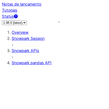
Notas de lançamento
Tutoriais
Status
Overview
Snowpark Session
Snowpark APIs
Snowpark pandas API
All supported APIs
Session
Input/Output