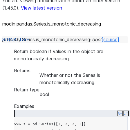
You are viewing documentation about an older version
(1.45.0).
View latest version
modin.pandas.Series.is_
monotonic_
decreasing
property
Series.
is_monotonic_decreasing
:
bool
[source]
Return boolean if values in the object are
monotonically decreasing.
Returns
Whether or not the Series is
monotonically decreasing.
Return type
bool
Examples
Copy
E
>>> 
s
=
pd
.
Series
([
3
,
2
,
2
,
1
])