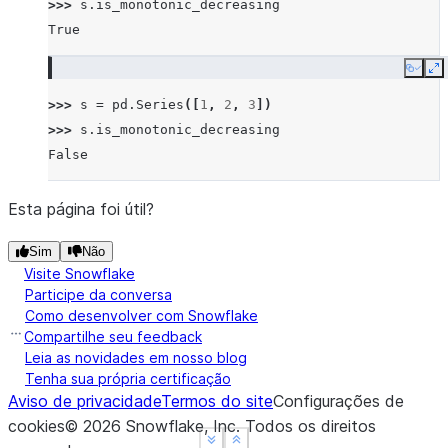
>>> 
s
.
is_monotonic_decreasing
True
Copy
E
>>> 
s
=
pd
.
Series
([
1
,
2
,
3
])
>>> 
s
.
is_monotonic_decreasing
False
Esta página foi útil?
Sim
Não
Visite Snowflake
Participe da conversa
Como desenvolver com Snowflake
Compartilhe seu feedback
Leia as novidades em nosso blog
Tenha sua própria certificação
Aviso de privacidade
Termos do site
Configurações de
cookies
©
2026
Snowflake, Inc.
Todos os direitos
See more
See more
Show less
Show less