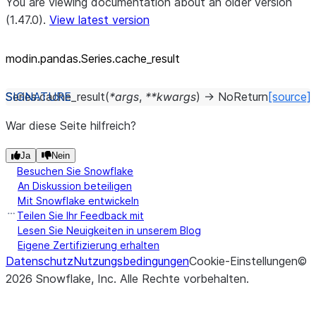
You are viewing documentation about an older version
(1.47.0).
View latest version
modin.pandas.Series.cache_
result
Series.
cache_result
(
*
args
,
**
kwargs
)
→
NoReturn
[source]
War diese Seite hilfreich?
Ja
Nein
Besuchen Sie Snowflake
An Diskussion beteiligen
Mit Snowflake entwickeln
Teilen Sie Ihr Feedback mit
Lesen Sie Neuigkeiten in unserem Blog
Eigene Zertifizierung erhalten
Datenschutz
Nutzungsbedingungen
Cookie-Einstellungen
©
2026
Snowflake, Inc.
Alle Rechte vorbehalten
.