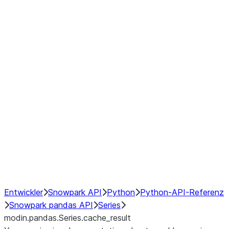
Window
GroupBy
Resampling
Interoperability with third party libraries
Hybrid Execution
NumPy Interoperability
Performance Recommendations
Entwickler
Snowpark API
Python
Python-API-Referenz
Snowpark pandas API
Series
modin.pandas.Series.cache_result