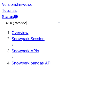
Versionshinweise
Tutorials
Status
Overview
Snowpark Session
Snowpark APIs
Snowpark pandas API
All supported APIs
Session
Input/Output