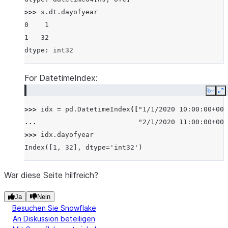
>>> 
s
.
dt
.
dayofyear
0    1
1   32
dtype: int32
For DatetimeIndex:
Copy
E
>>> 
idx
=
pd
.
DatetimeIndex
([
"1/1/2020 10:00:00+00:
... 
"2/1/2020 11:00:00+00:
>>> 
idx
.
dayofyear
Index([1, 32], dtype='int32')
War diese Seite hilfreich?
Ja
Nein
Besuchen Sie Snowflake
An Diskussion beteiligen