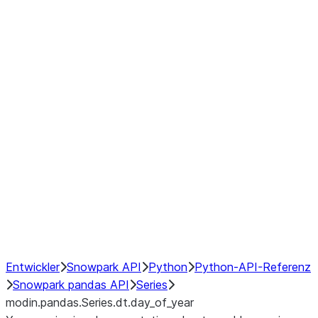
Window
GroupBy
Resampling
Interoperability with third party libraries
Hybrid Execution
NumPy Interoperability
Performance Recommendations
Entwickler
Snowpark API
Python
Python-API-Referenz
Snowpark pandas API
Series
modin.pandas.Series.dt.day_of_year