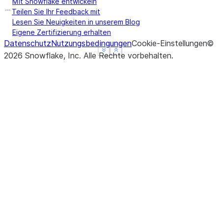
Mit Snowflake entwickeln
Teilen Sie Ihr Feedback mit
Lesen Sie Neuigkeiten in unserem Blog
Eigene Zertifizierung erhalten
Datenschutz
Nutzungsbedingungen
Cookie-Einstellungen
©
See more
See more
Show less
Show less
2026
Snowflake, Inc.
Alle Rechte vorbehalten
.