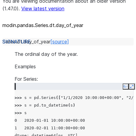
You are viewing documentation about an older version
(1.47.0).
View latest version
modin.pandas.Series.dt.day_
of_
year
Series.dt.
day_of_year
[source]
The ordinal day of the year.
Examples
For Series:
Copy
E
>>> 
s
=
pd
.
Series
([
"1/1/2020 10:00:00+00:00"
,
"2/1
>>> 
s
=
pd
.
to_datetime
(
s
)
>>> 
s
0   2020-01-01 10:00:00+00:00
1   2020-02-01 11:00:00+00:00
dtype: datetime64[ns, UTC]