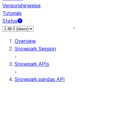
Versionshinweise
Tutorials
Status
Overview
Snowpark Session
Snowpark APIs
Snowpark pandas API
All supported APIs
Session
Input/Output