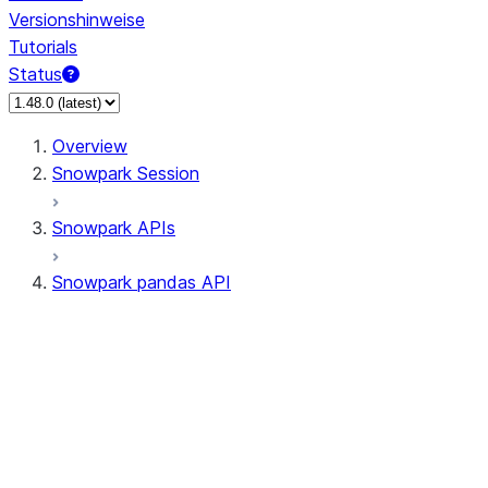
Versionshinweise
Tutorials
Status
Overview
Snowpark Session
Snowpark APIs
Snowpark pandas API
All supported APIs
Session
Input/Output