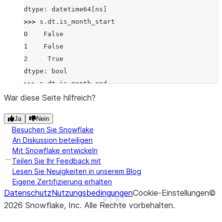
dtype: datetime64[ns]
>>> 
s
.
dt
.
is_month_start
0    False
1    False
2     True
dtype: bool
>>> 
s
.
dt
.
is_month_end
0    False
War diese Seite hilfreich?
1     True
Ja
Nein
2    False
Besuchen Sie Snowflake
dtype: bool
An Diskussion beteiligen
Mit Snowflake entwickeln
Teilen Sie Ihr Feedback mit
Lesen Sie Neuigkeiten in unserem Blog
Eigene Zertifizierung erhalten
Datenschutz
Nutzungsbedingungen
Cookie-Einstellungen
©
See more
Show less
2026
Snowflake, Inc.
Alle Rechte vorbehalten
.