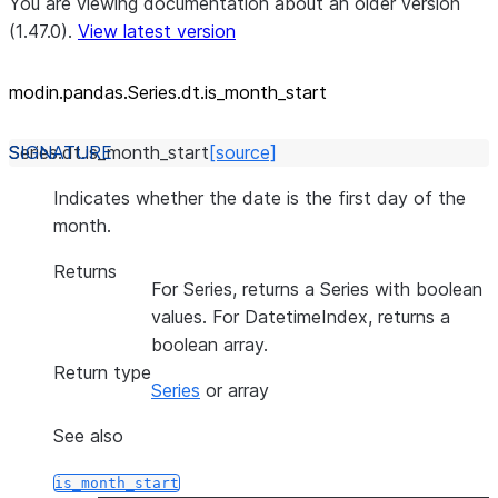
You are viewing documentation about an older version
(1.47.0).
View latest version
modin.pandas.Series.dt.is_
month_
start
Series.dt.
is_month_start
[source]
Indicates whether the date is the first day of the
month.
Returns
For Series, returns a Series with boolean
values. For DatetimeIndex, returns a
boolean array.
Return type
Series
or array
See also
is_month_start