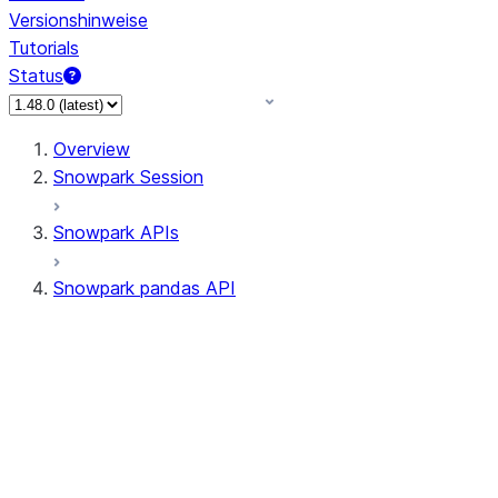
Versionshinweise
Tutorials
Status
Overview
Snowpark Session
Snowpark APIs
Snowpark pandas API
All supported APIs
Session
Input/Output