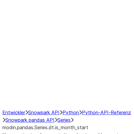
Window
GroupBy
Resampling
Interoperability with third party libraries
Hybrid Execution
NumPy Interoperability
Performance Recommendations
Entwickler
Snowpark API
Python
Python-API-Referenz
Snowpark pandas API
Series
modin.pandas.Series.dt.is_month_start