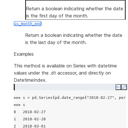
Return a boolean indicating whether the date
is the first day of the month.
is_month_end
Return a boolean indicating whether the date
is the last day of the month.
Examples
This method is available on Series with datetime
values under the .dt accessor, and directly on
DatetimeIndex.
Copy
E
>>> 
s
=
pd
.
Series
(
pd
.
date_range
(
"2018-02-27"
,
peri
>>> 
s
0   2018-02-27
1   2018-02-28
2   2018-03-01