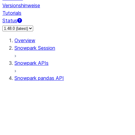
Versionshinweise
Tutorials
Status
Overview
Snowpark Session
Snowpark APIs
Snowpark pandas API
All supported APIs
Session
Input/Output