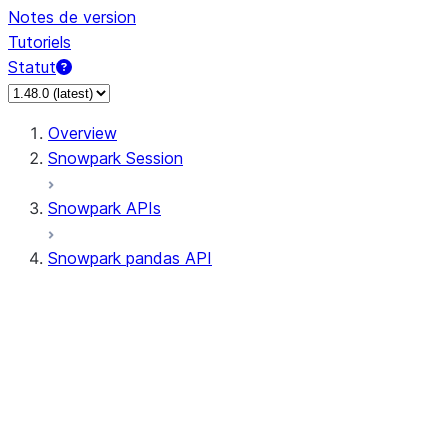
Notes de version
Tutoriels
Statut
Overview
Snowpark Session
Snowpark APIs
Snowpark pandas API
All supported APIs
Session
Input/Output