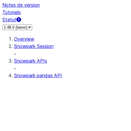
Notes de version
Tutoriels
Statut
Overview
Snowpark Session
Snowpark APIs
Snowpark pandas API
All supported APIs
Session
Input/Output