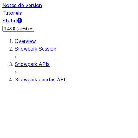
Notes de version
Tutoriels
Statut
Overview
Snowpark Session
Snowpark APIs
Snowpark pandas API
All supported APIs
Session
Input/Output