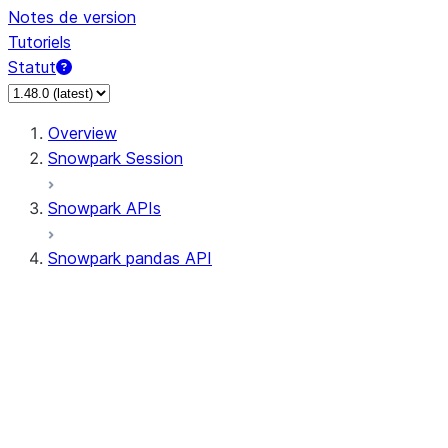
Notes de version
Tutoriels
Statut
Overview
Snowpark Session
Snowpark APIs
Snowpark pandas API
All supported APIs
Session
Input/Output