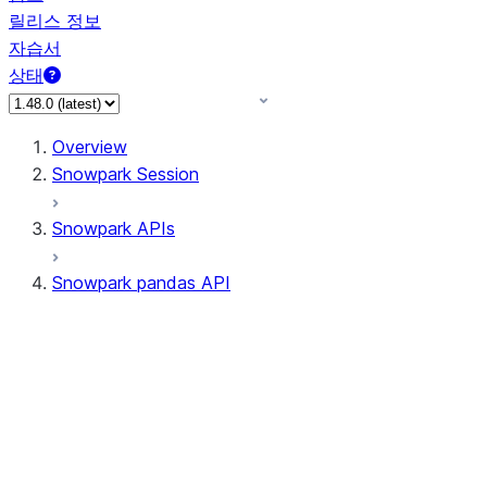
릴리스 정보
자습서
상태
Overview
Snowpark Session
Snowpark APIs
Snowpark pandas API
All supported APIs
Session
Input/Output