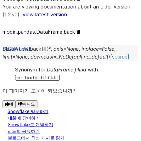
You are viewing documentation about an older version
(1.23.0).
View latest version
modin.pandas.DataFrame.backfill
DataFrame.
backfill
(
*
,
axis
=
None
,
inplace
=
False
,
limit
=
None
,
downcast
=
_NoDefault.no_default
)
[source]
Synonym for
DataFrame.fillna
with
.
method='bfill'
이 페이지가 도움이 되었습니까?
예
아니요
Snowflake 방문하기
대화에 참여하기
Snowflake로 개발하기
피드백 공유하기
블로그에서 최신 게시물 읽기