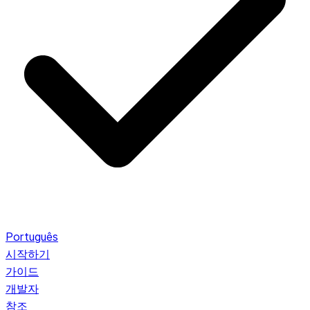
Português
시작하기
가이드
개발자
참조