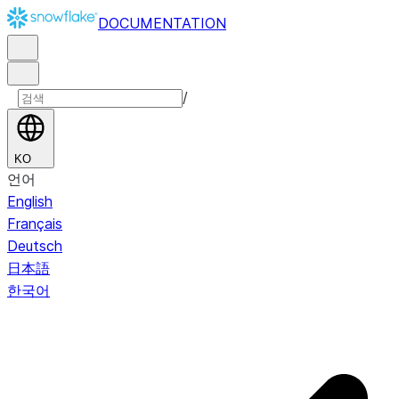
DOCUMENTATION
/
KO
언어
English
Français
Deutsch
日本語
한국어