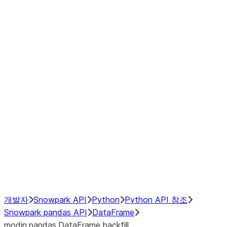
modin.pandas.DataFrame.last_va
modin.pandas.DataFrame.resam
modin.pandas.DataFrame.to_cs
Index objects
Window
GroupBy
Resampling
NumPy Interoperability
Performance Recommendations
개발자
Snowpark API
Python
Python API 참조
Snowpark pandas API
DataFrame
modin.pandas.DataFrame.backfill