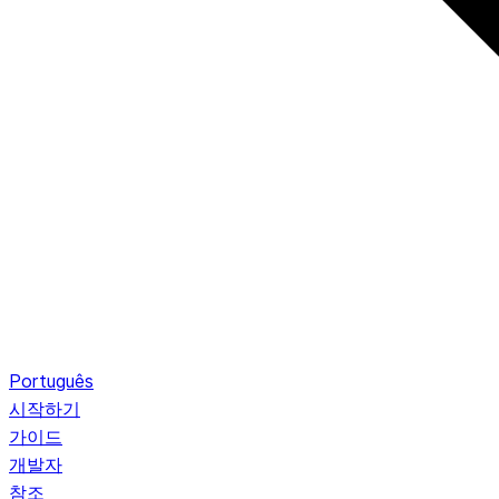
Português
시작하기
가이드
개발자
참조