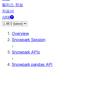
릴리스 정보
자습서
상태
Overview
Snowpark Session
Snowpark APIs
Snowpark pandas API
All supported APIs
Session
Input/Output