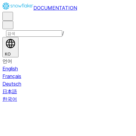
DOCUMENTATION
/
KO
언어
English
Français
Deutsch
日本語
한국어