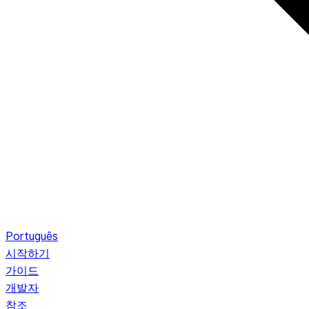
Português
시작하기
가이드
개발자
참조